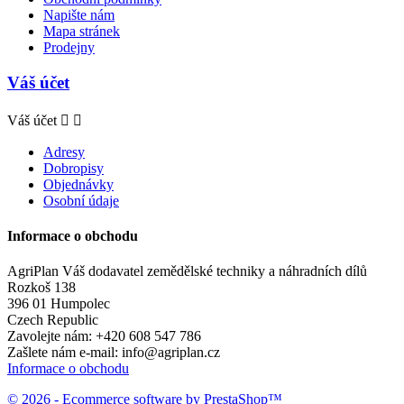
Napište nám
Mapa stránek
Prodejny
Váš účet
Váš účet


Adresy
Dobropisy
Objednávky
Osobní údaje
Informace o obchodu
AgriPlan Váš dodavatel zemědělské techniky a náhradních dílů
Rozkoš 138
396 01 Humpolec
Czech Republic
Zavolejte nám:
+420 608 547 786
Zašlete nám e-mail:
info@agriplan.cz
Informace o obchodu
© 2026 - Ecommerce software by PrestaShop™