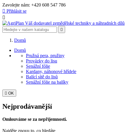
Zavolejte nám:
+420 608 547 786

Přihlásit se


Domů
Domů
Pružná pera, pružiny
Provázky do lisu
Senážní fólie
Kardany, náhonové hřídele
Balící sítě do lisů
Senážní fólie na balíky

OK
Nejprodávanější
Omlouváme se za nepříjemnosti.
Najděte znovu to, co hledáte